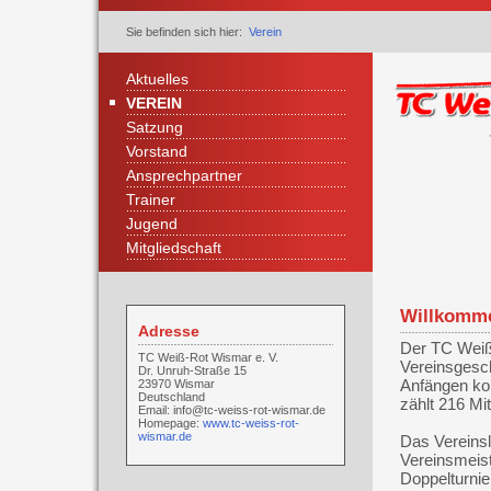
Sie befinden sich hier:
Verein
Aktuelles
VEREIN
Satzung
Vorstand
Ansprechpartner
Trainer
Jugend
Mitgliedschaft
Willkomme
Adresse
Der TC Weiß-
TC Weiß-Rot Wismar e. V.
Vereinsgesch
Dr. Unruh-Straße 15
Anfängen kon
23970 Wismar
Deutschland
zählt 216 Mit
Email:
info@tc-weiss-rot-wismar.de
Homepage:
www.tc-weiss-rot-
wismar.de
Das Vereinsl
Vereinsmeist
Doppelturnie