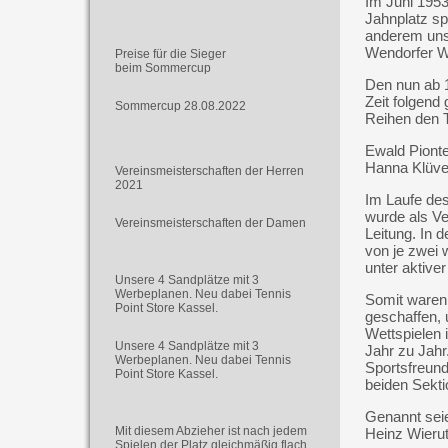
Im Juni 195
Jahnplatz sp
anderem uns
Wendorfer We
Preise für die Sieger
beim Sommercup
Den nun ab 1
Zeit folgend
Sommercup 28.08.2022
Reihen den T
Ewald Piont
Hanna Klüve
Vereinsmeisterschaften der Herren
2021
Im Laufe des
wurde als V
Vereinsmeisterschaften der Damen
Leitung. In 
von je zwei
unter aktiver
Unsere 4 Sandplätze mit 3
Werbeplanen. Neu dabei Tennis
Somit waren 
Point Store Kassel.
geschaffen,
Wettspielen 
Unsere 4 Sandplätze mit 3
Jahr zu Jahr.
Werbeplanen. Neu dabei Tennis
Sportsfreund
Point Store Kassel.
beiden Sekti
Genannt seie
Mit diesem Abzieher ist nach jedem
Heinz Wierut
Spielen der Platz gleichmäßig flach