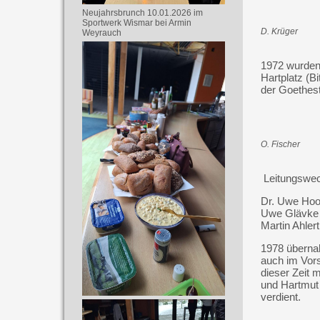
Neujahrsbrunch 10.01.2026 im
Sportwerk Wismar bei Armin
D. Krüger
Weyrauch
1972 wurden
Hartplatz (B
der Goethestr
O. Fischer
Leitungswech
Dr. Uwe Hoot
Uwe Glävke 
Martin Ahler
1978 übernah
auch im Vor
dieser Zeit 
und Hartmut
verdient.