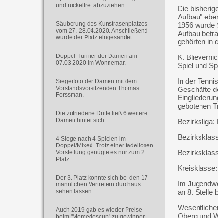
und ruckelfrei abzuziehen.
Die bisherig
Aufbau" eben
Säuberung des Kunstrasenplatzes
1956 wurde S
vom 27.-28.04.2020. Anschließend
Aufbau betrau
wurde der Platz eingesandet.
gehörten in
Doppel-Turnier der Damen am
K. Blieverni
07.03.2020 im Wonnemar.
Spiel und Sp
In der Tenni
Siegerfoto der Damen mit dem
Vorstandsvorsitzenden Thomas
Geschäfte de
Forssman.
Eingliederun
gebotenen Tr
Die zufriedene Dritte ließ 6 weitere
Damen hinter sich.
Bezirksliga:
Bezirksklass
4 Siege nach 4 Spielen im
Doppel/Mixed. Trotz einer tadellosen
Bezirksklass
Vorstellung genügte es nur zum 2.
Platz.
Kreisklasse:
Der 3. Platz konnte sich bei den 17
Im Jugendwe
männlichen Vertretern durchaus
sehen lassen.
an 8. Stelle
Wesentlichen
Auch 2019 gab es wieder Preise
Oberg und W.
beim "Mercedescup" zu gewinnen.