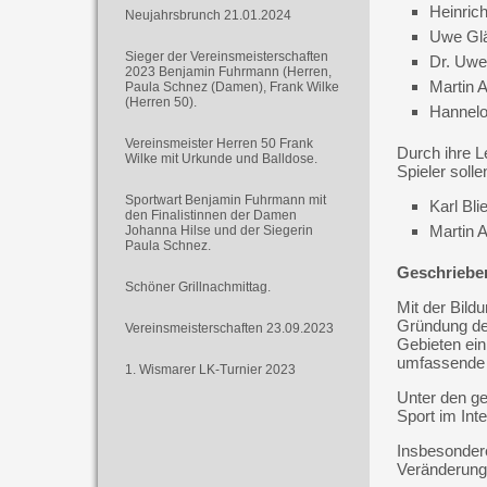
Heinrich
Neujahrsbrunch 21.01.2024
Uwe Gl
Sieger der Vereinsmeisterschaften
Dr. Uwe
2023 Benjamin Fuhrmann (Herren,
Martin A
Paula Schnez (Damen), Frank Wilke
(Herren 50).
Hannelo
Vereinsmeister Herren 50 Frank
Durch ihre L
Wilke mit Urkunde und Balldose.
Spieler soll
Sportwart Benjamin Fuhrmann mit
Karl Bl
den Finalistinnen der Damen
Martin 
Johanna Hilse und der Siegerin
Paula Schnez.
Geschriebe
Schöner Grillnachmittag.
Mit der Bild
Gründung der
Vereinsmeisterschaften 23.09.2023
Gebieten ein
umfassende 
1. Wismarer LK-Turnier 2023
Unter den ge
Sport im Int
Insbesondere
Veränderung