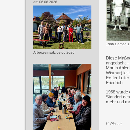
am 06.06.2026
1980 Damen 1.
Arbeitseinsatz 09.05.2026
Diese Maßnah
angedacht – 
Martin Ahle
Wismar) lei
Erster Leit
Friedrich.
1968 wurde 
Standort des
mehr und meh
H. Richert