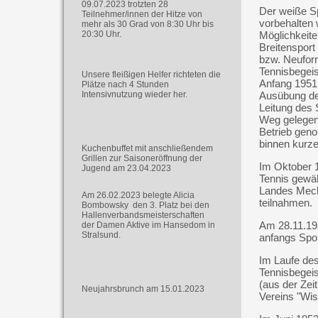
09.07.2023 trotzten 28
Der weiße Sp
Teilnehmer/innen der Hitze von
vorbehalten 
mehr als 30 Grad von 8:30 Uhr bis
20:30 Uhr.
Möglichkeite
Breitensport
bzw. Neufor
Tennisbegeis
Unsere fleißigen Helfer richteten die
Anfang 1951 
Plätze nach 4 Stunden
Intensivnutzung wieder her.
Ausübung des
Leitung des
Weg gelegene
Betrieb geno
binnen kurzer
Kuchenbuffet mit anschließendem
Grillen zur Saisoneröffnung der
Im Oktober 1
Jugend am 23.04.2023
Tennis gewäh
Landes Meckl
Am 26.02.2023 belegte Alicia
teilnahmen.
Bombowsky den 3. Platz bei den
Hallenverbandsmeisterschaften
Am 28.11.19
der Damen Aktive im Hansedom in
Stralsund.
anfangs Spor
Im Laufe de
Tennisbegeis
(aus der Zei
Neujahrsbrunch am 15.01.2023
Vereins "Wis