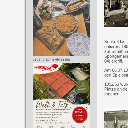
Konkret las
datieren. 195
zur Schaffun
Sportgemein
Jeder brachte etwas mit.
04) ergriff.
Am 06.07.195
den Spielbetr
1952/53 wurd
Plätze an d
machen.