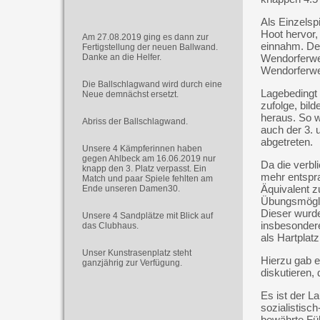
Als Einzelspi
Hoot hervor,
Am 27.08.2019 ging es dann zur
einnahm. Der
Fertigstellung der neuen Ballwand.
Danke an die Helfer.
Wendorferweg
Wendorferwe
Die Ballschlagwand wird durch eine
Lagebedingt 
Neue demnächst ersetzt.
zufolge, bil
heraus. So w
Abriss der Ballschlagwand.
auch der 3. 
abgetreten.
Unsere 4 Kämpferinnen haben
gegen Ahlbeck am 16.06.2019 nur
Da die verbl
knapp den 3. Platz verpasst. Ein
mehr entspra
Match und paar Spiele fehlten am
Äquivalent z
Ende unseren Damen30.
Übungsmöglic
Dieser wurd
Unsere 4 Sandplätze mit Blick auf
insbesondere
das Clubhaus.
als Hartplatz
Unser Kunstrasenplatz steht
Hierzu gab e
ganzjährig zur Verfügung.
diskutieren, 
Es ist der L
sozialistisc
bewährte Füh