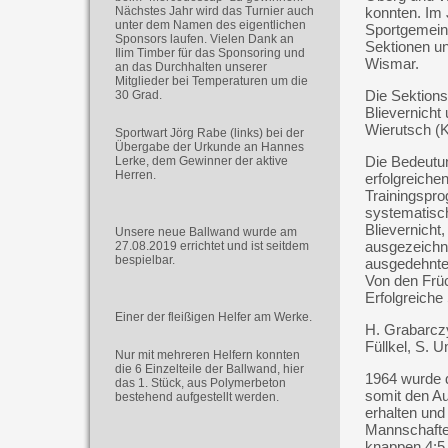
Nächstes Jahr wird das Turnier auch
konnten. Im
unter dem Namen des eigentlichen
Sportgemeins
Sponsors laufen. Vielen Dank an
Sektionen u
Ilim Timber für das Sponsoring und
Wismar.
an das Durchhalten unserer
Mitglieder bei Temperaturen um die
Die Sektionsl
30 Grad.
Blievernicht
Wierutsch (K
Sportwart Jörg Rabe (links) bei der
Übergabe der Urkunde an Hannes
Die Bedeutun
Lerke, dem Gewinner der aktive
Herren.
erfolgreiche
Trainingspro
systematisc
Blievernicht
Unsere neue Ballwand wurde am
ausgezeichne
27.08.2019 errichtet und ist seitdem
bespielbar.
ausgedehntes
Von den Früc
Erfolgreiche
Einer der fleißigen Helfer am Werke.
H. Grabarczy
Füllkel, S. 
Nur mit mehreren Helfern konnten
die 6 Einzelteile der Ballwand, hier
1964 wurde d
das 1. Stück, aus Polymerbeton
somit den Au
bestehend aufgestellt werden.
erhalten und
Mannschafte
knappen 4:5 