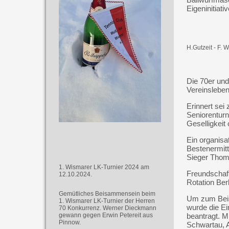
Eigeninitiativ
H.Gutzeit - F. W
Die 70er und
Vereinsleben
Erinnert sei
Seniorenturn
Geselligkeit 
Ein organisa
Bestenermitt
Sieger Tho
1. Wismarer LK-Turnier 2024 am
Freundschaft
12.10.2024.
Rotation Ber
Gemütliches Beisammensein beim
Um zum Beis
1. Wismarer LK-Turnier der Herren
wurde die Ei
70 Konkurrenz. Werner Dieckmann
gewann gegen Erwin Petereit aus
beantragt. 
Pinnow.
Schwartau, A