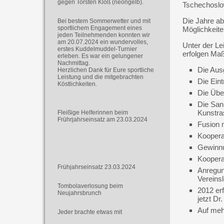
gegen Torsten Kloß (neongelb).
Tschechoslo
Die Jahre ab
Bei bestem Sommerwetter und mit
sportlichem Engagement eines
Möglichkeite
jeden Teilnehmenden konnten wir
am 20.07.2024 ein wundervolles,
Unter der Le
erstes Kuddelmuddel-Turnier
erfolgen Ma
erleben. Es war ein gelungener
Nachmittag.
Die Aus
Herzlichen Dank für Eure sportliche
Leistung und die mitgebrachten
Die Ein
Köstlichkeiten.
Die Übe
Die San
Kunstra
Fleißige Helferinnen beim
Frührjahrseinsatz am 23.03.2024
Fusion 
Koopera
Gewinn
Koopera
Frühjahrseinsatz 23.03.2024
Anregun
Vereins
Tombolaverlosung beim
2012 erf
Neujahrsbrunch
jetzt D
Auf meh
Jeder brachte etwas mit