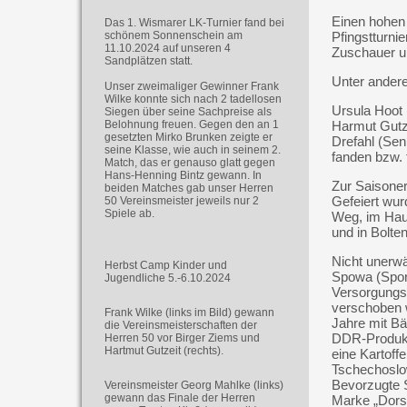
Einen hohen 
Das 1. Wismarer LK-Turnier fand bei
schönem Sonnenschein am
Pfingstturni
11.10.2024 auf unseren 4
Zuschauer um
Sandplätzen statt.
Unter ander
Unser zweimaliger Gewinner Frank
Wilke konnte sich nach 2 tadellosen
Ursula Hoot 
Siegen über seine Sachpreise als
Belohnung freuen. Gegen den an 1
Harmut Gutze
gesetzten Mirko Brunken zeigte er
Drefahl (Sen
seine Klasse, wie auch in seinem 2.
fanden bzw. 
Match, das er genauso glatt gegen
Hans-Henning Bintz gewann. In
Zur Saisoner
beiden Matches gab unser Herren
Gefeiert wur
50 Vereinsmeister jeweils nur 2
Spiele ab.
Weg, im Hau
und in Bolte
Nicht unerwä
Herbst Camp Kinder und
Spowa (Sport
Jugendliche 5.-6.10.2024
Versorgungs
verschoben w
Frank Wilke (links im Bild) gewann
Jahre mit Bä
die Vereinsmeisterschaften der
DDR-Produkt
Herren 50 vor Birger Ziems und
Hartmut Gutzeit (rechts).
eine Kartoff
Tschechoslow
Bevorzugte 
Vereinsmeister Georg Mahlke (links)
gewann das Finale der Herren
Marke „Dorsc